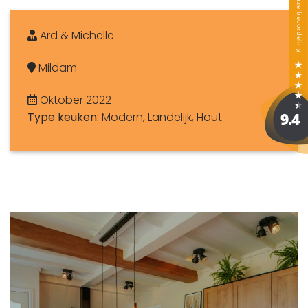
Ard & Michelle
Mildam
Oktober 2022
Type keuken:
Modern, Landelijk, Hout